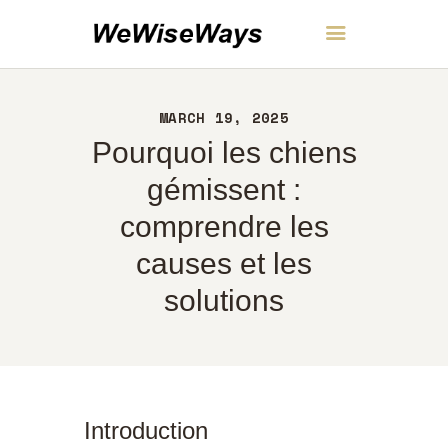
WeWiseWays
MARCH 19, 2025
ACCUEIL
Pourquoi les chiens
À PROPOS
CONTACT
gémissent :
POLITIQUE
comprendre les
FRANÇAIS
causes et les
solutions
Introduction