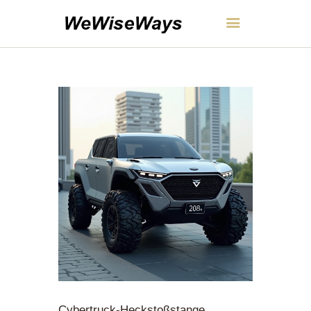
WeWiseWays
HEIM
ÜBER UNS
KONTAKT
RICHTLINIEN
DEUTSCH
Cybertruck-Heckstoßstange